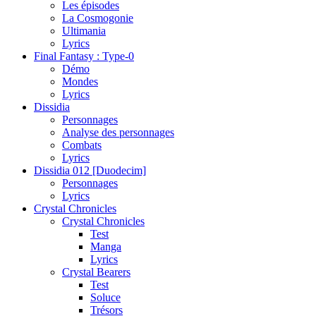
Les épisodes
La Cosmogonie
Ultimania
Lyrics
Final Fantasy : Type-0
Démo
Mondes
Lyrics
Dissidia
Personnages
Analyse des personnages
Combats
Lyrics
Dissidia 012 [Duodecim]
Personnages
Lyrics
Crystal Chronicles
Crystal Chronicles
Test
Manga
Lyrics
Crystal Bearers
Test
Soluce
Trésors