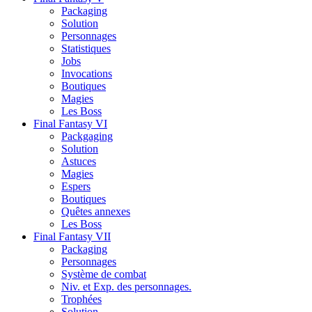
Packaging
Solution
Personnages
Statistiques
Jobs
Invocations
Boutiques
Magies
Les Boss
Final Fantasy VI
Packgaging
Solution
Astuces
Magies
Espers
Boutiques
Quêtes annexes
Les Boss
Final Fantasy VII
Packaging
Personnages
Système de combat
Niv. et Exp. des personnages.
Trophées
Solution