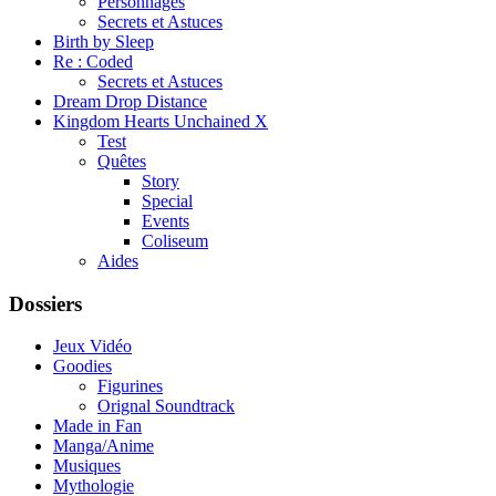
Personnages
Secrets et Astuces
Birth by Sleep
Re : Coded
Secrets et Astuces
Dream Drop Distance
Kingdom Hearts Unchained X
Test
Quêtes
Story
Special
Events
Coliseum
Aides
Dossiers
Jeux Vidéo
Goodies
Figurines
Orignal Soundtrack
Made in Fan
Manga/Anime
Musiques
Mythologie