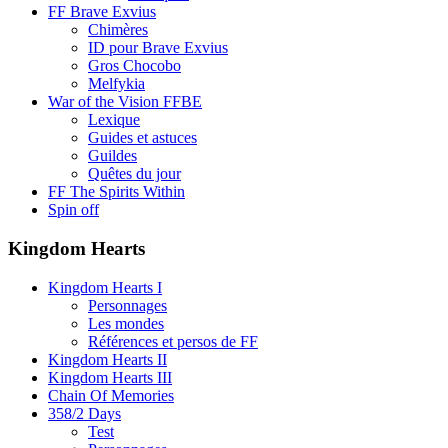
FF Brave Exvius
Chimères
ID pour Brave Exvius
Gros Chocobo
Melfykia
War of the Vision FFBE
Lexique
Guides et astuces
Guildes
Quêtes du jour
FF The Spirits Within
Spin off
Kingdom Hearts
Kingdom Hearts I
Personnages
Les mondes
Références et persos de FF
Kingdom Hearts II
Kingdom Hearts III
Chain Of Memories
358/2 Days
Test