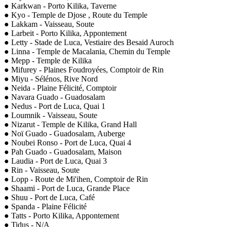
● Karkwan - Porto Kilika, Taverne
● Kyo - Temple de Djose , Route du Temple
● Lakkam - Vaisseau, Soute
● Larbeit - Porto Kilika, Appontement
● Letty - Stade de Luca, Vestiaire des Besaid Auroch
● Linna - Temple de Macalania, Chemin du Temple
● Mepp - Temple de Kilika
● Mifurey - Plaines Foudroyées, Comptoir de Rin
● Miyu - Sélénos, Rive Nord
● Neida - Plaine Félicité, Comptoir
● Navara Guado - Guadosalam
● Nedus - Port de Luca, Quai 1
● Loumnik - Vaisseau, Soute
● Nizarut - Temple de Kilika, Grand Hall
● Noï Guado - Guadosalam, Auberge
● Noubei Ronso - Port de Luca, Quai 4
● Pah Guado - Guadosalam, Maison
● Laudia - Port de Luca, Quai 3
● Rin - Vaisseau, Soute
● Lopp - Route de Mi'ihen, Comptoir de Rin
● Shaami - Port de Luca, Grande Place
● Shuu - Port de Luca, Café
● Spanda - Plaine Félicité
● Tatts - Porto Kilika, Appontement
● Tidus - N/A