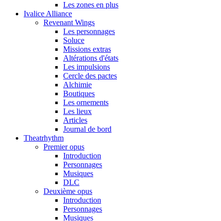
Les zones en plus
Ivalice Alliance
Revenant Wings
Les personnages
Soluce
Missions extras
Altérations d'états
Les impulsions
Cercle des pactes
Alchimie
Boutiques
Les ornements
Les lieux
Articles
Journal de bord
Theatrhythm
Premier opus
Introduction
Personnages
Musiques
DLC
Deuxième opus
Introduction
Personnages
Musiques