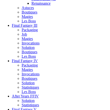
Renaissance
Astuces
Boutiques
Magies
Les Boss
Final Fantasy III
Packaging
Job
Magies
Invocations
Solution
Boutiques
Les Boss
Final Fantasy IV
Packaging
Magies
Invocations
Boutiques
Solution
Statistiques
Les Boss
After Years FFIV
Solution
Statistiques
Final Fantasy V