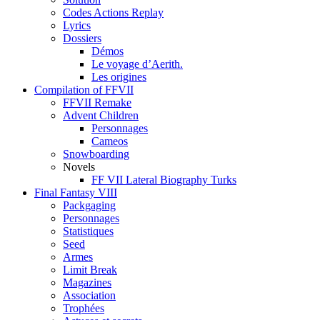
Codes Actions Replay
Lyrics
Dossiers
Démos
Le voyage d’Aerith.
Les origines
Compilation of FFVII
FFVII Remake
Advent Children
Personnages
Cameos
Snowboarding
Novels
FF VII Lateral Biography Turks
Final Fantasy VIII
Packgaging
Personnages
Statistiques
Seed
Armes
Limit Break
Magazines
Association
Trophées