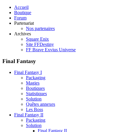
Accueil
Boutique
Forum
Partenariat
Nos partenaires
Archives
Square Enix
Site FFDestiny
FF Brave Exvius Universe
Final Fantasy
Final Fantasy I
Packaging
Magies
Boutiques
Statistiques
Solution
Quêtes annexes
Les Boss
Final Fantasy II
Packaging
Solution
Final Fantasy II