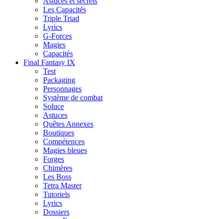
Astuces et secrets
Les Capacités
Triple Triad
Lyrics
G-Forces
Magies
Capacités
Final Fantasy IX
Test
Packaging
Personnages
Système de combat
Soluce
Astuces
Quêtes Annexes
Boutiques
Compétences
Magies bleues
Forges
Chimères
Les Boss
Tetra Master
Tutoriels
Lyrics
Dossiers