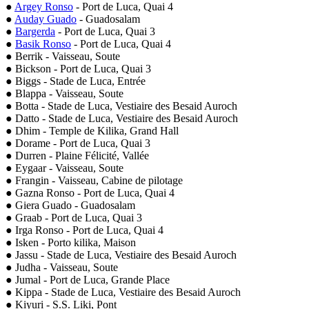
●
Argey Ronso
- Port de Luca, Quai 4
●
Auday Guado
- Guadosalam
●
Bargerda
- Port de Luca, Quai 3
●
Basik Ronso
- Port de Luca, Quai 4
● Berrik - Vaisseau, Soute
● Bickson - Port de Luca, Quai 3
● Biggs - Stade de Luca, Entrée
● Blappa - Vaisseau, Soute
● Botta - Stade de Luca, Vestiaire des Besaid Auroch
● Datto - Stade de Luca, Vestiaire des Besaid Auroch
● Dhim - Temple de Kilika, Grand Hall
● Dorame - Port de Luca, Quai 3
● Durren - Plaine Félicité, Vallée
● Eygaar - Vaisseau, Soute
● Frangin - Vaisseau, Cabine de pilotage
● Gazna Ronso - Port de Luca, Quai 4
● Giera Guado - Guadosalam
● Graab - Port de Luca, Quai 3
● Irga Ronso - Port de Luca, Quai 4
● Isken - Porto kilika, Maison
● Jassu - Stade de Luca, Vestiaire des Besaid Auroch
● Judha - Vaisseau, Soute
● Jumal - Port de Luca, Grande Place
● Kippa - Stade de Luca, Vestiaire des Besaid Auroch
● Kiyuri - S.S. Liki, Pont